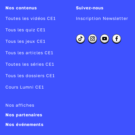
Exemple de consigne fermée :
Nos contenus
Suivez-nous
« Colorie le dessin en utilisant seulement
Toutes les vidéos CE1
Inscription Newsletter
du rouge et du bleu. » Cette consigne est
Tous les quiz CE1
fermée, car
elle donne des instructions
Tous les jeux CE1
précises sur les couleurs à utiliser
. Ou
encore « Écris les noms de quatre
Tous les articles CE1
animaux qui vivent dans la forêt. » Là
Toutes les séries CE1
aussi, tu as des instructions précises.
Tous les dossiers CE1
Cours Lumni CE1
Exemple de consigne ouverte :
« Dessine ton animal préféré et raconte
Nos affiches
une histoire à son sujet. » Cette consigne
Nos partenaires
est ouverte, car
elle te laisse libre de
Nos événements
choisir l’animal et l’histoire
. Autre