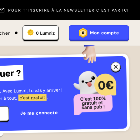
POUR T’INSCRIRE À LA NEWSLETTER C’EST PAR ICI
Vous
Mon compte
cher
0
Lumniz
0
En
avez
savoir
:
plus
sur
les
Lumniz
Fermer
uer ?
la
fenêtre
d'informatio
sur
les
. Avec Lumni, tu vas y arriver !
r
Lumniz
.
c'est gratuit
r à tout,
Je me connecte