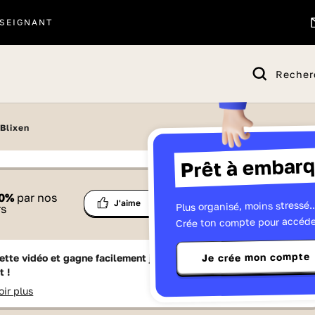
SEIGNANT
Recher
 Blixen
Prêt à embarq
 proposé par
0
%
par nos
Ma
Plus organisé, moins stressé..
Partage
J'aime
Télévisions
rs
liste
Crée ton compte pour accéde
Je crée mon compte
ette vidéo et gagne facilement jusqu'à
15 Lumniz
en te
t !
oir plus