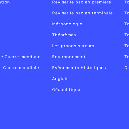
ussi des Africains qui ont vécu dans sa propriété, tel
s lions qu’elle chasse avec respect. Toutefois, elle n
ation
Réviser le bac en première
To
 homme de confiance. Ou Kamante, un analphabète
eu de l’autre grande histoire de sa vie :
est davantage mise en avant dans l’adaptation
Denys Finch
Réviser le bac en terminale
To
n cuisinier, et dont le talent sera loué par le Prince
ue de ce roman, qui retranscrit aussi bien l’amour
urier avec qui elle partage un goût prononcé pour l
Méthodologie
To
ême lors d’une visite.
lui fera visiter le continent en avion. Elle sera
pour sa terre d'adoption. Ce film, intitulé
Out of
ondément affectée par sa disparition lors d’un crash,
 les épisodes de la série
 par Sydney Pollack en 1985 avec Meryl Streep dans l
Pas si classique.
Théorèmes
To
 tait pas cette liaison par rapport à son mari, bien
t Robert Redford dans la peau de Denys, a connu un
ance Télévisions
Les grands auteurs
To
elle, mais car ses mémoires sont d’abord publiées
, remportant 7 Oscars.
ight :
2021
 masculin.
re Guerre mondiale
Environnement
To
8/22
2e Guerre mondiale
Evènements Historiques
C
2/25
Anglais
Géopolitique