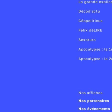
soirées, mais a
antilope, ou le
La grande explic
que Farah, son
parle que très p
Cette relation 
Décod'actu
qui deviendra so
Atton
cinématographiq
, un avent
Géopoliticus
de Galles lui-m
liberté, et qui 
de son auteure 
d’ailleurs prof
Africa
► Découvre tous
, réalisé
Félix déLIRE
en 1931. Elle ne
rôle de Karen e
Producteur :
Fr
Sexotuto
plus volage qu’
immense succès
Année de copyr
sous un pseudo
Apocalypse : la 1
Publié le 09/0
Apocalypse : la 
Modifié le 19/0
Nos affiches
Nos partenaires
Nos événements