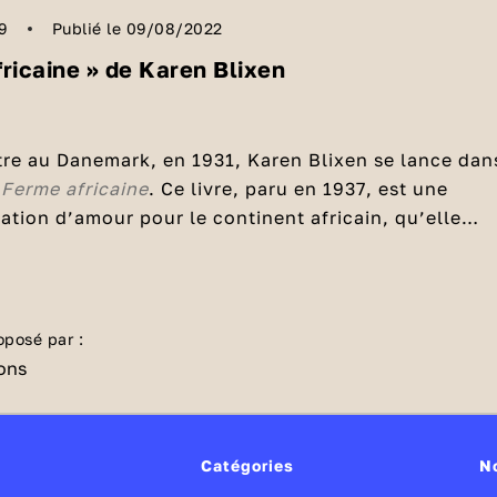
9
Publié le 09/08/2022
fricaine » de Karen Blixen
tre au Danemark, en 1931, Karen Blixen se lance dan
 Ferme africaine
. Ce livre, paru en 1937, est une
ration d’amour pour le continent africain, qu’elle
r après plus de 17 ans passés dans une ferme au
 de
La Ferme africaine
Nairobi.
ronne
Karen Von Blixen-Finecke
et son mari partent
enya
, afin de développer une ferme et une plantatio
oposé par :
tivité qu’ils mèneront pendant 17 ans, qui s’avèrera
licate à 2 000 mètres d’altitude. Dans cet ouvrage,
ration d’amour à l’Afrique
 les évènements et anecdotes qui ont émaillé son
e le portrait de ceux qu’elle a côtoyé. Certains
ixen consacre son livre à sa passion pour l’Afrique,
Catégories
N
exemple, qu’elle a retrouvé lors de nombreuses
nchanteurs et ses animaux, comme Lullu, une