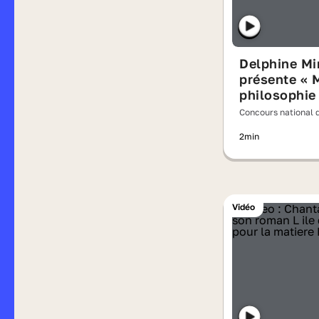
Delphine Mi
présente « 
philosophie
voyage » d'E
Concours national d
Maillart
lisait à voix haute 
2min
Vidéo