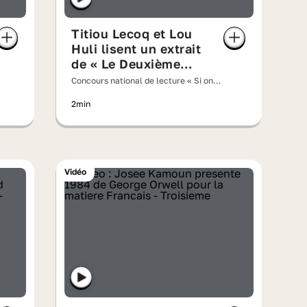
Titiou Lecoq et Lou
Huli lisent un extrait
de « Le Deuxième
Sexe » de Simone de
Concours national de lecture « Si on
Beauvoir
lisait à voix haute » 2026
2min
Vidéo