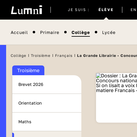
Site
JE SUIS :
ÉLÈVE
EN
actuel
Accueil
Primaire
Collège
Lycée
Collège
Troisième
Français
La Grande Librairie - Concours
Troisième
Brevet 2026
Orientation
Maths