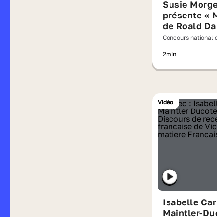
Susie Morge
présente « M
de Roald Da
Concours national d
lisait à voix haute 
2min
Vidéo
Isabelle Car
Maintler-Du