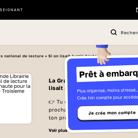
SEIGNANT
Recher
 national de lecture « Si on lisait à voix haute »
Prêt à embarq
La Grande Librairie - Concours 
lisait à voix haute »
Plus organisé, moins stressé..
Crée ton compte pour accéde
👉 Tu es collégien ou lycéen ? Tu 
prochain concours
Si on lisait à 
Je crée mon compte
ton professeur pour qu'il inscrive
en ligne, disponible dès le lundi
Édition 2026 du concours de lecture à
voir plus