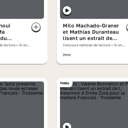
noui
Milo Machado-Graner
Ma
et Mathias Duranteau
 du
lisent un extrait de
lla
« Le petit chose »
e lecture « Si on
Concours national de lecture « Si on
» 2026
d'Alphonse Daudet
lisait à voix haute » 2026
2min
Vidéo