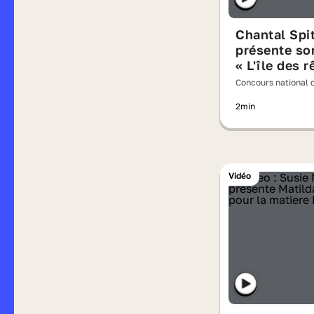
Chantal Spi
présente so
« L'île des 
écrasés »
Concours national d
lisait à voix haute 
2min
Vidéo