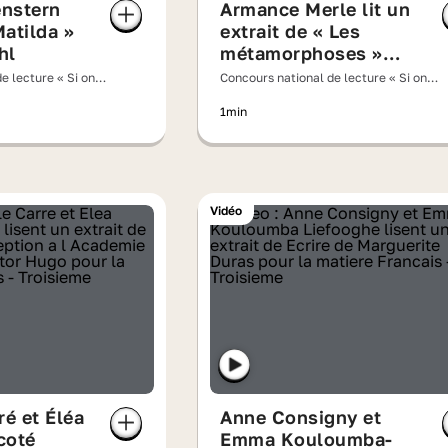
nstern
Armance Merle lit un
atilda »
extrait de « Les
hl
métamorphoses »
d'Ovide
e lecture « Si on
Concours national de lecture « Si on
» 2026
lisait à voix haute » 2026
1min
Vidéo
ré et Éléa
Anne Consigny et
coté
Emma Kouloumba-