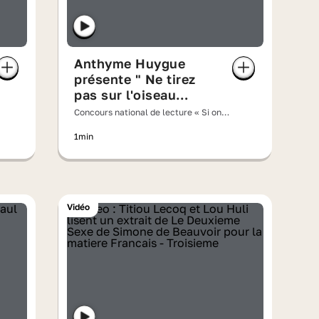
Anthyme Huygue
présente " Ne tirez
pas sur l'oiseau
moqueur " de Harper
Concours national de lecture « Si on
Lee
lisait à voix haute » 2026
1min
Vidéo