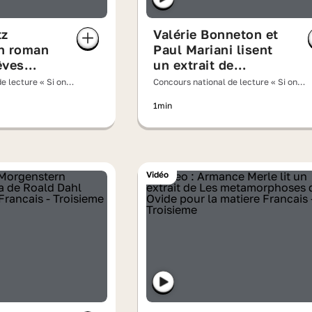
tz
Valérie Bonneton et
n roman
Paul Mariani lisent
rêves
un extrait de
« L'Assomoir »
e lecture « Si on
Concours national de lecture « Si on
» 2026
d'Émile Zola
lisait à voix haute » 2026
1min
Vidéo