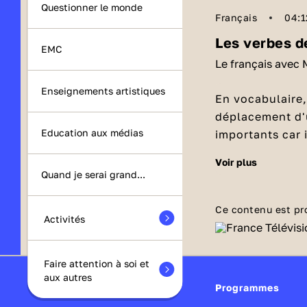
Questionner le monde
Français
04:1
Les verbes 
EMC
Le français avec 
Enseignements artistiques
En vocabulaire,
déplacement d'u
Education aux médias
importants car i
vie de tous les 
voir plus
Quels so
comment les uti
Quand je serai grand...
💡 Pour rappel,
quelque chose q
Ce contenu est pr
Activités
Ainsi, le verb
animal, un moy
marcher
autre
. Ils sont
Faire attention à soi et
aux autres
courir
Programmes
sauter