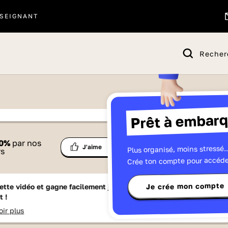
SEIGNANT
Recher
Prêt à embarq
 proposé par
0
%
par nos
Ma
Plus organisé, moins stressé..
Partage
J'aime
Télévisions
rs
liste
Crée ton compte pour accéde
Je crée mon compte
ette vidéo et gagne facilement jusqu'à
15 Lumniz
en te
t !
oir plus