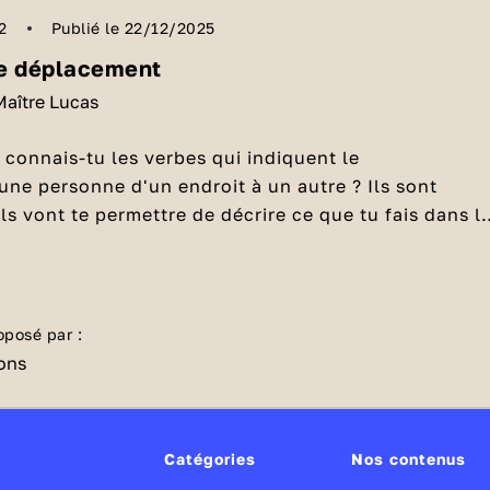
2
Publié le 22/12/2025
de déplacement
Maître Lucas
 connais-tu les verbes qui indiquent le
ne personne d'un endroit à un autre ? Ils sont
ls vont te permettre de décrire ce que tu fais dans l
jours. Maître Lucas te les présente et t'explique
nt les verbes de déplacement ?
liser dans une phrase.
 le
verbe
est un mot qui décrit souvent une action,
ue l'on fait. ► Exemples : manger, lire, jouer.
oposé par :
e de déplacement décrit comment une personne, un
en de transport, se déplace, bouge,
d'un endroit à u
très nombreux
. En voici quelques-uns :
Catégories
Nos contenus