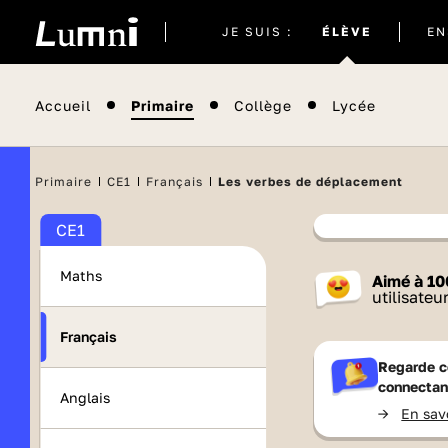
Site
JE SUIS :
ÉLÈVE
EN
actuel
Accueil
Primaire
Collège
Lycée
Primaire
CE1
Français
Les verbes de déplacement
CE1
Contenu
Maths
Aimé à
10
France 
utilisateu
Français
Regarde c
connectan
Anglais
->
En sav