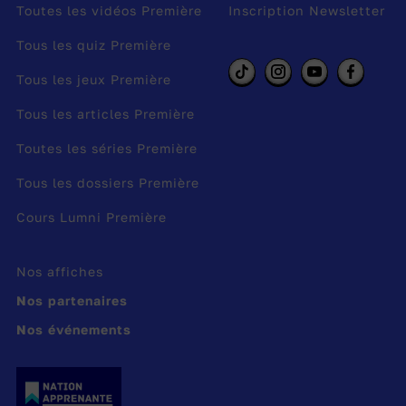
Toutes les vidéos Première
Inscription Newsletter
Son regard est pareil au regard des
Tous les quiz Première
statues,
Tous les jeux Première
Et, pour sa voix, lointaine, et calme,
et grave, elle a
Tous les articles Première
l’inflexion des voix chères qui se
Toutes les séries Première
sont tues.
Tous les dossiers Première
Poème de Paul Verlaine (1844-1896)
Cours Lumni Première
Nos affiches
👉 Retrouve toutes les vidéos de
C'est la
base : rap et poésie
.
Nos partenaires
Nos événements
Réalisateur :
Xavier Reim
Auteur :
Clémence Losfeld et Athéna Sol
Producteur :
Milgram