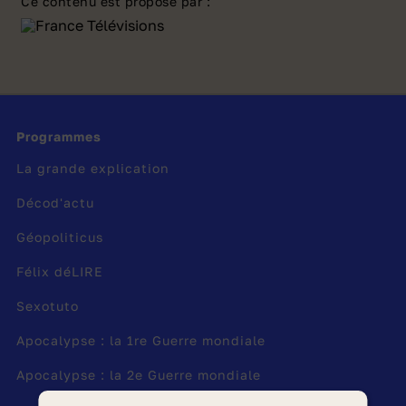
Ce contenu est proposé par :
coexistence d'un monde mystique par la
présence d'une ambiance mystérieuse et
étrange. Ce texte, issu des
Poèmes Saturniens
,
est étudié pour son appartenance au
e
symbolisme
, mouvement poétique du XIX
.
Programmes
« Mon rêve familier » librement interprété par
La grande explication
Zoxea
Décod'actu
Géopoliticus
Je fais souvent ce rêve étrange et
pénétrant
Félix déLIRE
D’une femme inconnue, et que
Sexotuto
j’aime, et qui m’aime,
Et qui n’est, chaque fois, ni tout à
Apocalypse : la 1re Guerre mondiale
fait la même
Apocalypse : la 2e Guerre mondiale
Ni tout à fait une autre, et m’aime et