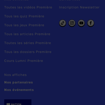
doux et sonore,
Toutes les vidéos Première
Inscription Newsletter
Comme ceux des aimés que la vie
Tous les quiz Première
exila.
Tous les jeux Première
Son regard est pareil au regard des
Tous les articles Première
statues,
Et, pour sa voix, lointaine, et calme,
Toutes les séries Première
et grave, elle a
Tous les dossiers Première
L’inflexion des voix chères qui se
Cours Lumni Première
sont tues.
Nos affiches
Analyse du poème : une ambiance
Nos partenaires
mystérieuse et étrange
Le sujet du poème est un rêve fait de façon
Nos événements
récurrente. Dès les premiers vers, Verlaine
nappe le poème d’une ambiance mystérieuse