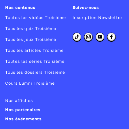
des mots exprimant le doute, le
Nos contenus
Suivez-nous
conditionnel
Toutes les vidéos Troisième
Inscription Newsletter
le lexique de la peur, du rêve, de l'étrange
et du surnaturel
Tous les quiz Troisième
des verbes de perception comme : ressentir,
Tous les jeux Troisième
voir, toucher
Tous les articles Troisième
des figures de style comme
la métaphore et
Toutes les séries Troisième
la comparaison
.
Tous les dossiers Troisième
C'est un registre souvent utilisé dans des
nouvelles comme
Le Horla
de Maupassant, ou
Cours Lumni Troisième
dans les romans gothiques et d'horreur
comme
Le Fantôme de l'Opéra
de Gaston
Nos affiches
Leroux.
Nos partenaires
Nos événements
👉 Retrouve toutes les vidéos de
Fais pas