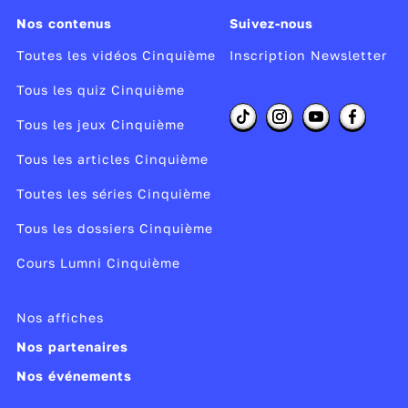
Année de copyright :
2012
Nos contenus
Suivez-nous
Année de production :
2012
Toutes les vidéos Cinquième
Inscription Newsletter
Publié le 10/04/12
Tous les quiz Cinquième
Modifié le 25/02/25
Tous les jeux Cinquième
Tous les articles Cinquième
Toutes les séries Cinquième
Tous les dossiers Cinquième
Cours Lumni Cinquième
Nos affiches
Nos partenaires
Nos événements