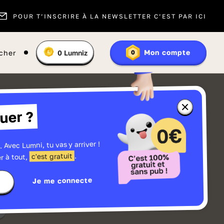
POUR T’INSCRIRE À LA NEWSLETTER C’EST PAR ICI
Vous
Mon compte
cher
0
Lumniz
0
En
avez
savoir
:
plus
sur
les
Lumniz
Fermer
uer ?
la
fenêtre
d'informatio
sur
les
. Avec Lumni, tu vas y arriver !
r
Lumniz
.
c'est gratuit
r à tout,
Je me connecte