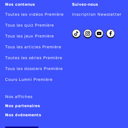
observing the form - and try to work out what
Nos contenus
Suivez-nous
the author tried to do.
Toutes les vidéos Première
Inscription Newsletter
Réalisateur :
Didier Fraisse
Tous les quiz Première
Producteur :
France tv studio
Tous les jeux Première
Année de copyright :
2020
Année de production :
2020
Tous les articles Première
Année de diffusion :
2020
Toutes les séries Première
Publié le 29/04/20
Tous les dossiers Première
Modifié le 03/11/25
Cours Lumni Première
Nos affiches
Nos partenaires
Nos événements