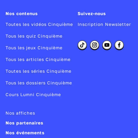
mieux vaut éviter. Avant de tomber au sol, la
Nos contenus
Suivez-nous
neige capture de petites quantités de
poussières, de pollution... et même de
Toutes les vidéos Cinquième
Inscription Newsletter
bactéries. Aucun risque pour la santé, mais
Tous les quiz Cinquième
aucun intérêt non plus !
Tous les jeux Cinquième
Producteur :
Play Bac Presse; France
Tous les articles Cinquième
Télévisions
Année de copyright :
2018
Toutes les séries Cinquième
Année de production :
2018
Tous les dossiers Cinquième
Publié le 19/02/18
Cours Lumni Cinquième
Modifié le 15/02/22
Nos affiches
Nos partenaires
Nos événements