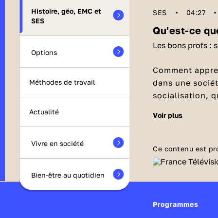
Histoire, géo, EMC et
SES
04:27
SES
Qu'est-ce que
Les bons profs : 
Options
Comment appren
dans une société
Méthodes de travail
socialisation, 
Actualité
voir plus
Qu'est-ce
La socialisation au sens sociologique, ce n'est pas le fait de
Vivre en société
rencontrer ou d
Ce contenu est pr
le processus d'
intériorisent le
Bien-être au quotidien
Qu'est-ce
laquelle ils vi
démarche d'appr
Les valeurs sont des idéaux, des principes moraux propres à une
Programmes
l'occurrence, el
société, qui pe