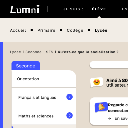
Site
JE SUIS :
ÉLÈVE
EN
actuel
Accueil
Primaire
Collège
Lycée
Lycée
Seconde
SES
Qu'est-ce que la socialisation ?
Seconde
Contenu
Orientation
Aimé à
80
France 
utilisateu
Français et langues
Regarde c
connectan
Maths et sciences
->
En sav