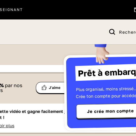
SEIGNANT
Recher
Prêt à embarq
 proposé par
%
par nos
Ma
Plus organisé, moins stressé..
Partage
J'aime
Télévisions
rs
liste
Crée ton compte pour accéde
Je crée mon compte
ette vidéo et gagne facilement jusqu'à
15 Lumniz
en te
t !
oir plus