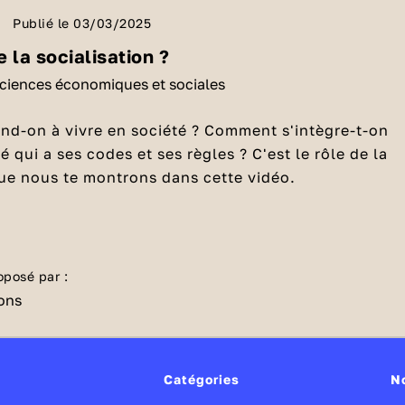
Publié le 03/03/2025
 la socialisation ?
sciences économiques et sociales
d-on à vivre en société ? Comment s'intègre-t-on
 qui a ses codes et ses règles ? C'est le rôle de la
que nous te montrons dans cette vidéo.
 que la socialisation ?
e socialiser avec des gens autour de soi. C'est plutô
oposé par :
apprentissage par lequel les individus apprennent et
s normes et les valeurs propres à la société dans
 que les valeurs dans une société ?
vent. La notion de processus suppose que c'est une
entissage qui va s'étendre dans le temps. En
Catégories
N
le va durer toute la vie de l'individu, de sa naissanc
rmettent de classer les comportements jugés