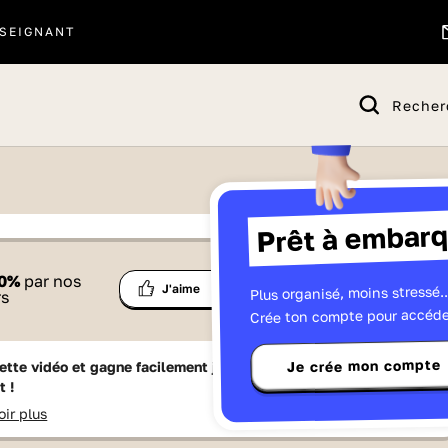
SEIGNANT
Recher
Prêt à embarq
 proposé par
0
%
par nos
Ma
Plus organisé, moins stressé..
Partage
J'aime
Télévisions
rs
liste
Crée ton compte pour accéde
Je crée mon compte
ette vidéo et gagne facilement jusqu'à
15 Lumniz
en te
t !
oir plus