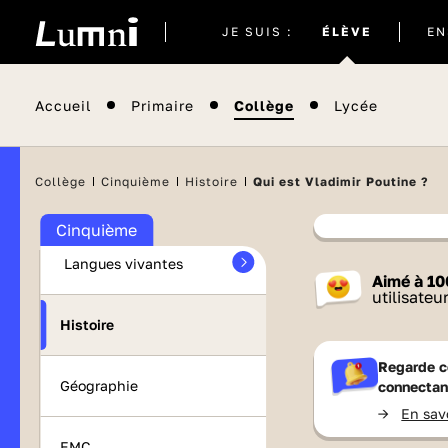
Site
JE SUIS :
ÉLÈVE
EN
actuel
Accueil
Primaire
Collège
Lycée
Maths
Collège
Cinquième
Histoire
Qui est Vladimir Poutine ?
Français
Cinquième
Langues vivantes
Contenu
Aimé à
10
France 
utilisateu
Histoire
Regarde c
Géographie
connectan
->
En sav
EMC