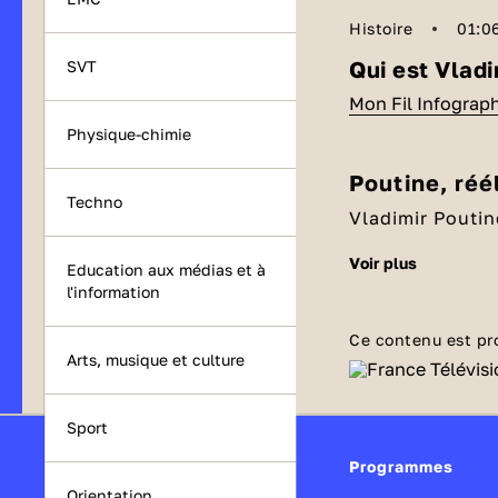
Histoire
01:0
Qui est Vladi
SVT
Mon Fil Infograp
Physique-chimie
Poutine, réé
Techno
Vladimir Poutin
l'école, c'est p
voir plus
Education aux médias et à
les rues. Il rêv
l'information
Producteur :
Pl
Il étudie le dro
Année de copyr
au judo. Très v
Ce contenu est pr
Année de produ
Arts, musique et culture
réalité : il ent
Vladimir Poutine
Publié le 19/03
Kremlin pour le
Sport
Modifié le 09/
puissant. En 200
Programmes
2004 puis en 2
Orientation