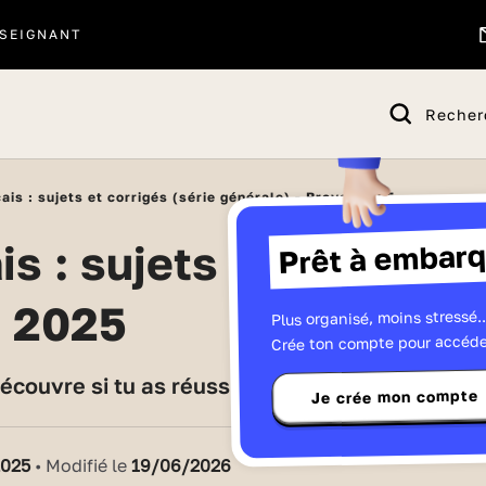
SEIGNANT
Recher
ais : sujets et corrigés (série générale) - Brevet 2025
Prêt à embarq
t 2025
Plus organisé, moins stressé..
Crée ton compte pour accéde
découvre si tu as réussi ton épreuve de français
Je crée mon compte
2025
• Modifié le
19/06/2026