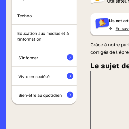
utilisateu
Techno
Lis cet ar
->
En sav
Education aux médias et à
l'information
Grâce à notre pa
corrigés de l’épr
S'informer
Le sujet d
Vivre en société
Bien-être au quotidien