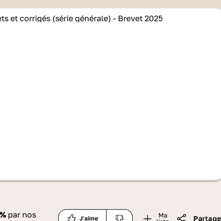
%
par nos
Ma
Partage
J'aime