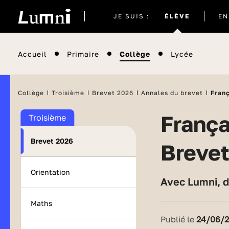
Site
JE SUIS :
ÉLÈVE
EN
actuel
Accueil
Primaire
Collège
Lycée
Collège
Troisième
Brevet 2026
Annales du brevet
Franç
Français : sujets et corrigés (série générale) -
Troisième
Brevet 2026
Breve
Orientation
Avec Lumni, 
Maths
Publié le
24/06/