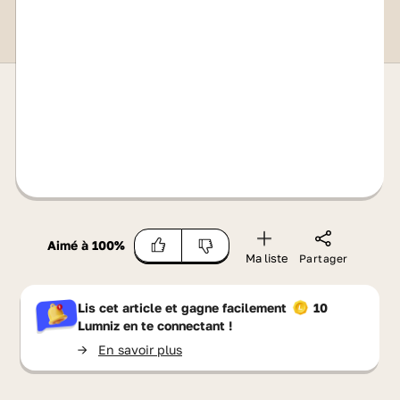
Aimé à
100
%
Ma liste
Partager
Lis cet article et gagne facilement
10
Lumniz
en te connectant !
->
En savoir plus