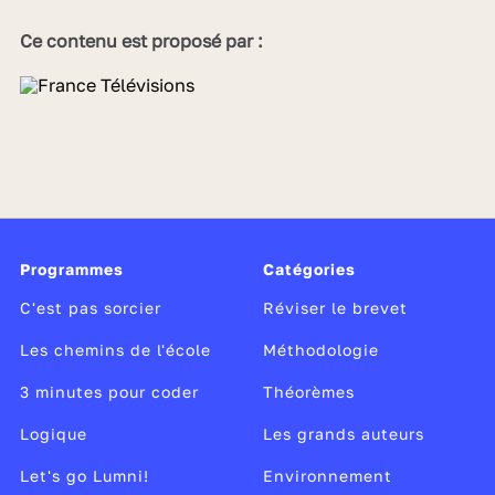
Ce contenu est proposé par :
Programmes
Catégories
C'est pas sorcier
Réviser le brevet
Les chemins de l'école
Méthodologie
3 minutes pour coder
Théorèmes
Logique
Les grands auteurs
Let's go Lumni!
Environnement