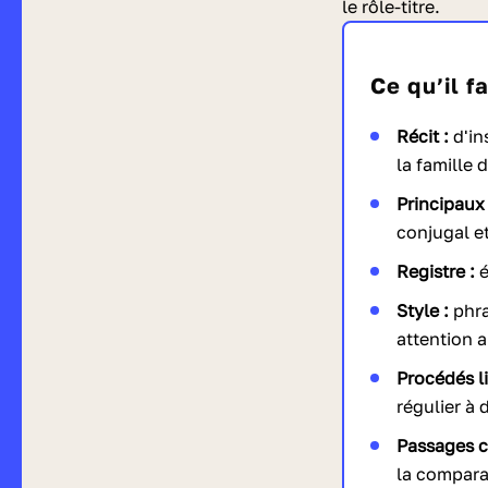
le rôle-titre.
Ce qu’il 
Récit :
d'in
la famille 
Principaux
conjugal et 
Registre :
é
Style :
phra
attention 
Procédés li
régulier à 
Passages c
la comparai