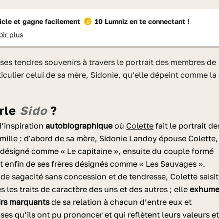
ticle et gagne facilement
10 Lumniz
en te connectant !
oir plus
ticulier celui de sa mère, Sidonie, qu'elle dépeint comme la
arle
Sido
?
d’inspiration
autobiographique
où
Colette
fait le portrait de
ille : d'abord de sa mère, Sidonie Landoy épouse Colette,
 désigné comme « Le capitaine », ensuite du couple formé
et enfin de ses frères désignés comme « Les Sauvages ».
e sagacité sans concession et de tendresse, Colette saisit
 les traits de caractère des uns et des autres ; elle
exhum
irs marquants
de sa relation à chacun d’entre eux et
ses qu’ils ont pu prononcer et qui reflètent leurs valeurs e