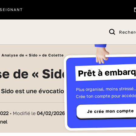
SEIGNANT
Recher
Analyse de « Sido » de Colette
Prêt à embarq
se de « Sido » de Cole
Plus organisé, moins stressé..
, Sido est une évocation de l'enfance de Colet
Crée ton compte pour accéde
Je crée mon compte
2022
• Modifié le
04/02/2026
inel