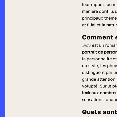
leur rapport au m
manière dont ils 
principaux thèmes
et filial et
la natu
Comment 
Sido
est un roman 
portrait de pers
la personnalité et
du style, les phra
distinguent par u
grande attention 
volupté. Sur le pl
lexicaux nombre
sensations, quand
Quels son