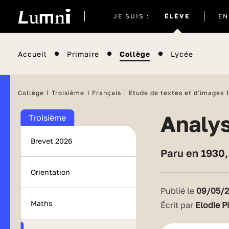
Site
JE SUIS :
ÉLÈVE
EN
actuel
Accueil
Primaire
Collège
Lycée
Collège
Troisième
Français
Etude de textes et d'images
Analy
Troisième
Brevet 2026
Paru en 1930
Orientation
Publié le
09/05/
Maths
Écrit par
Elodie P