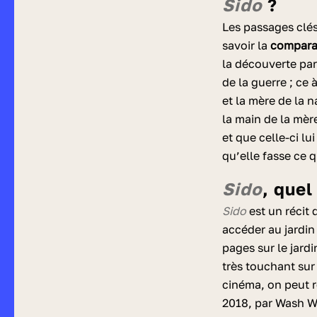
Sido
?
Les passages clé
savoir la
comparai
la découverte par
de la guerre ; ce 
et la mère de la 
la main de la mèr
et que celle-ci lu
qu’elle fasse ce q
Sido
, quel
Sido
est un récit 
accéder au jardin
pages sur le jard
très touchant su
cinéma, on peut re
2018, par Wash W