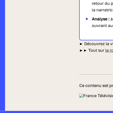
retour du p
la narratri
Analyse :
à
ouvrant aux
► Découvrez la vi
►►
Tout sur
le 
Ce contenu est pr