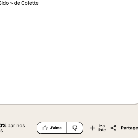
0
%
par nos
Ma
Partage
J'aime
rs
liste