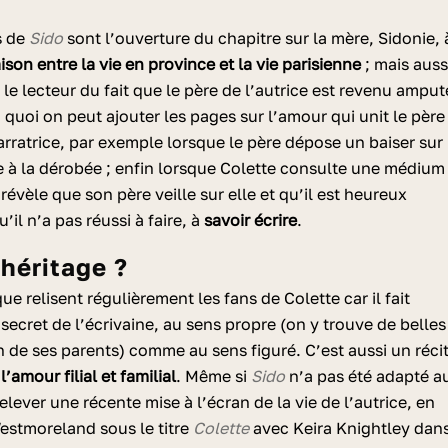
s de
Sido
sont l’ouverture du chapitre sur la mère, Sidonie, 
son entre la vie en province et la vie parisienne
; mais auss
 le lecteur du fait que le père de l’autrice est revenu amput
à quoi on peut ajouter les pages sur l’amour qui unit le père
narratrice, par exemple lorsque le père dépose un baiser sur
e à la dérobée ; enfin lorsque Colette consulte une médium
i révèle que son père veille sur elle et qu’il est heureux
u’il n’a pas réussi à faire, à
savoir écrire
.
 héritage ?
que relisent régulièrement les fans de Colette car il fait
 secret de l’écrivaine, au sens propre (on y trouve de belles
in de ses parents) comme au sens figuré. C’est aussi un réci
r
l’amour filial et familial
. Même si
Sido
n’a pas été adapté a
lever une récente mise à l’écran de la vie de l’autrice, en
estmoreland sous le titre
Colette
avec Keira Knightley dan