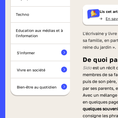
Lis cet ar
Techno
->
En sav
Education aux médias et à
L'écrivaine y livre ses tendres souvenirs à travers le portrait des membres de
l'information
sa famille, en par
reine du jardin ».
S'informer
De quoi p
Sido
est un récit 
Vivre en société
membres de sa fam
puis de son père,
Bien-être au quotidien
par ses parents, 
Avec un mélange d
en quelques pages
quelques souven
consigne les phra