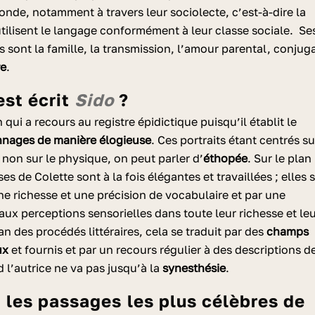
onde, notamment à travers leur sociolecte, c’est-à-dire la
utilisent le langage conformément à leur classe sociale. Se
 sont la famille, la transmission, l’amour parental, conjug
re
.
est écrit
Sido
?
qui a recours au registre épidictique puisqu’il établit le
onnages de manière élogieuse
. Ces portraits étant centrés su
 non sur le physique, on peut parler d’
éthopée
. Sur le plan
ses de Colette sont à la fois élégantes et travaillées ; elles 
ne richesse et une précision de vocabulaire et par une
aux perceptions sensorielles dans toute leur richesse et le
an des procédés littéraires, cela se traduit par des
champs
ux
et fournis et par un recours régulier à des descriptions d
 l’autrice ne va pas jusqu’à la
synesthésie
.
t les passages les plus célèbres de