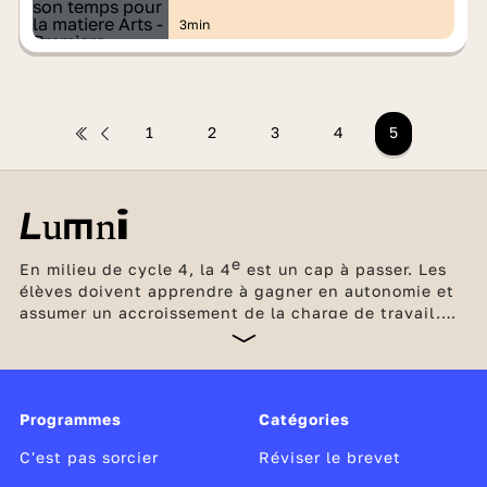
3min
1
2
3
4
5
e
En milieu de cycle 4, la 4
est un cap à passer. Les
élèves doivent apprendre à gagner en autonomie et
assumer un accroissement de la charge de travail.
Les enseignements deviennent plus denses et plus
abstraits. Quatre heures par semaine sont également
dédiées aux enseignements complémentaires : EPI
(enseignements pratiques interdisciplinaires) et AP
Programmes
Catégories
(accompagnement personnalisé). Chaque élève
prépare progressivement,
C'est pas sorcier
Réviser le brevet