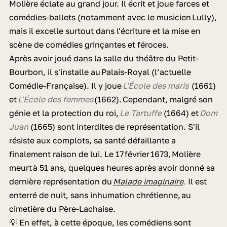
Molière éclate au grand jour. Il écrit et joue farces et
comédies-ballets (notamment avec le musicien Lully),
mais il excelle surtout dans l'écriture et la mise en
scène de comédies grinçantes et féroces.
Après avoir joué dans la salle du théâtre du Petit-
Bourbon, il s'installe au Palais-Royal (l’actuelle
Comédie-Française). Il y joue
L'École des maris
(1661)
et
L'École des femmes
(1662). Cependant, malgré son
génie et la protection du roi,
Le Tartuffe
(1664) et
Dom
Juan
(1665) sont interdites de représentation. S'il
résiste aux complots, sa santé défaillante a
finalement raison de lui. Le 17 février 1673, Molière
meurt à 51 ans, quelques heures après avoir donné sa
dernière représentation du
Malade imaginaire
.
Il est
enterré de nuit, sans inhumation chrétienne, au
cimetière du Père-Lachaise.
💡 En effet, à cette époque, les comédiens sont