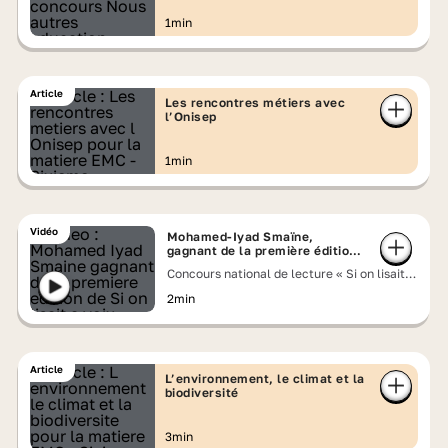
1min
Article
Les rencontres métiers avec
l’Onisep
1min
Vidéo
Mohamed-Iyad Smaïne,
gagnant de la première édition
de Si on lisait à voix haute
Concours national de lecture « Si on lisait à
voix haute » 2026
2min
Article
L’environnement, le climat et la
biodiversité
3min