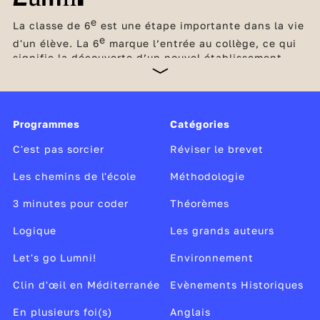
e
La classe de 6
est une étape importante dans la vie
e
d'un élève. La 6
marque l’entrée au collège, ce qui
signifie la découverte d’un nouvel établissement,
d’une nouvelle organisation avec un emploi du
temps, des professeurs différents pour chaque
discipline et de nouvelles méthodes de travail. Une
petite révolution ! Les élèves ont cependant été
Programmes
Catégories
préparés à ce changement dès le début du cycle de
consolidation, le cycle 3, c’est-à-dire en CM1, puis
C'est pas sorcier
Réviser le brevet
en CM2.
Les chemins de l'école
Méthodologie
3 minutes pour coder
Théorèmes
Logique
Les grands auteurs
Let's go Lumni!
Environnement
Clin d'œil en Méditerranée
Evènements Historiques
En plusieurs foi(s)
Anglais