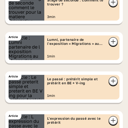
Stage de seconde : comment le
trouver ?
3min
Article
Lumni, partenaire de
l'exposition « Migrations » au
Musée de l'Homme
1min
Article
Le passé : prétérit simple et
prétérit en BE + V-ing
1min
Article
L'expression du passé avec le
prétérit