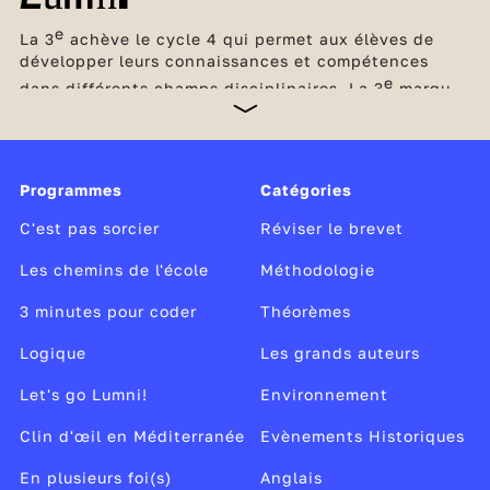
e
La 3
achève le cycle 4 qui permet aux élèves de
développer leurs connaissances et compétences
e
dans différents champs disciplinaires. La 3
marque
un tournant, car elle clôt le collège et prépare le
passage au lycée avec l’acquisition des méthodes et
des compétences nécessaires pour passer à la
vitesse supérieure. C’est l’occasion aussi pour les
Programmes
Catégories
élèves de découvrir concrètement le monde du
travail lors d’un stage d’observation en entreprise et
C'est pas sorcier
Réviser le brevet
de réfléchir à leurs envies de métier.
Les chemins de l'école
Méthodologie
3 minutes pour coder
Théorèmes
Logique
Les grands auteurs
Let's go Lumni!
Environnement
Clin d'œil en Méditerranée
Evènements Historiques
En plusieurs foi(s)
Anglais