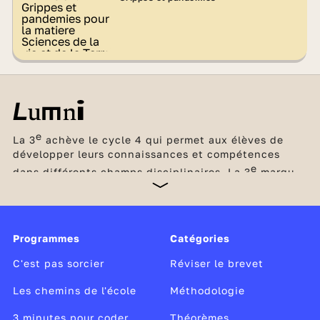
e
La 3
achève le cycle 4 qui permet aux élèves de
développer leurs connaissances et compétences
e
dans différents champs disciplinaires. La 3
marque
un tournant, car elle clôt le collège et prépare le
passage au lycée avec l’acquisition des méthodes et
des compétences nécessaires pour passer à la
vitesse supérieure. C’est l’occasion aussi pour les
Programmes
Catégories
élèves de découvrir concrètement le monde du
travail lors d’un stage d’observation en entreprise et
C'est pas sorcier
Réviser le brevet
de réfléchir à leurs envies de métier.
Les chemins de l'école
Méthodologie
3 minutes pour coder
Théorèmes