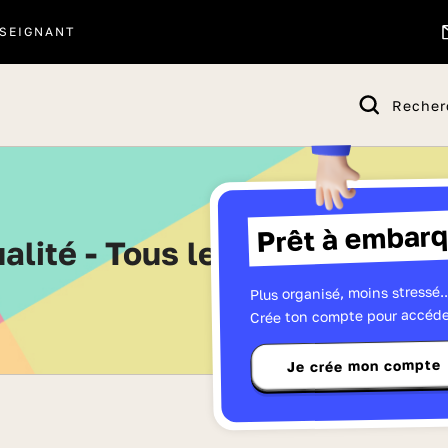
SEIGNANT
Recher
Prêt à embarq
tualité - Tous les quiz de Troi
Plus organisé, moins stressé..
Crée ton compte pour accéde
Je crée mon compte