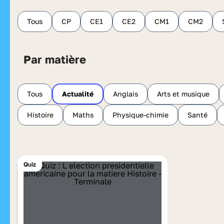
Tous
CP
CE1
CE2
CM1
CM2
Par matière
Tous
Actualité
Anglais
Arts et musique
Histoire
Maths
Physique-chimie
Santé
Quiz