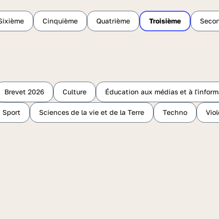
Sixième
Cinquième
Quatrième
Troisième
Seco
Brevet 2026
Culture
Éducation aux médias et à l'inform
Sport
Sciences de la vie et de la Terre
Techno
Vio