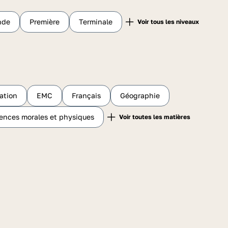
nde
Première
Terminale
ation
EMC
Français
Géographie
lences morales et physiques