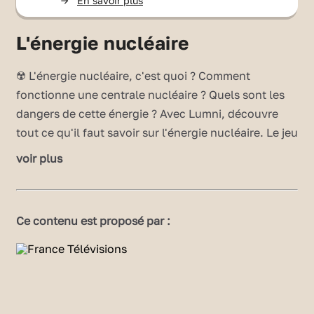
->
En savoir plus
L'énergie nucléaire
☢️ L'énergie nucléaire, c'est quoi ? Comment
fonctionne une centrale nucléaire ? Quels sont les
dangers de cette énergie ? Avec Lumni, découvre
tout ce qu'il faut savoir sur l'énergie nucléaire. Le jeu
est composé de quatre parties :
voir plus
🔄 Le cycle du combustible.
🏭 Le fonctionnement d'une centrale nucléaire.
Ce contenu est proposé par :
🗑️ La gestion des déchets nucléaires.
♻️ Les énergies alternatives.
Publié le 22/08/11