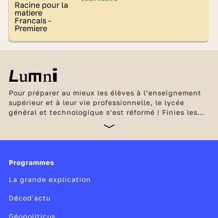
Pour préparer au mieux les élèves à l’enseignement
supérieur et à leur vie professionnelle, le lycée
général et technologique s’est réformé ! Finies les
séries L, ES et L ! Place désormais à un
enseignement qui correspond mieux au projet
personnel de chaque élève. Celui-ci compose ainsi
son bac en fonction de ses goûts et de ses
ambitions. En seconde générale et technologique,
Programmes
les élèves consolident leurs connaissances et
La grande explication
découvrent également deux nouvelles matières :
Décod'actu
Géopoliticus