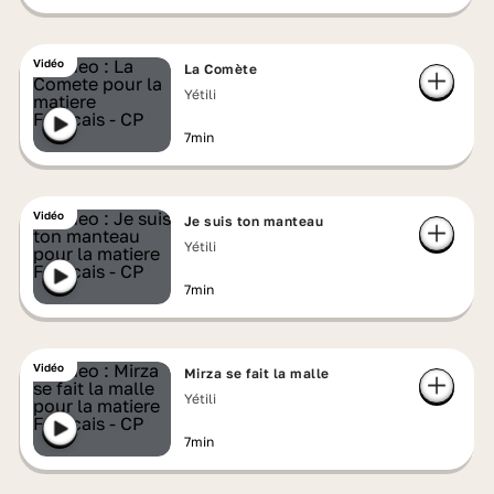
Vidéo
La Comète
Yétili
7min
Vidéo
Je suis ton manteau
Yétili
7min
Vidéo
Mirza se fait la malle
Yétili
7min