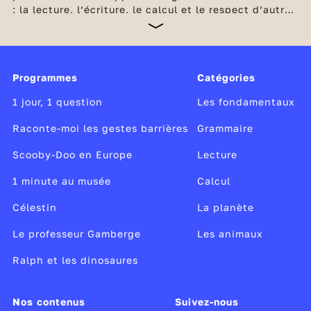
: la lecture, l’écriture, le calcul et le respect d’autrui.
Afin de les accompagner au mieux, tous les élèves de
CE1 passent, en début d'année, une évaluation.
Concrètement, il s'agit de mesurer leurs
compétences dans le domaine de la langue française
Programmes
Catégories
et dans celui des mathématiques. Ce dispositif
permet à chaque professeur d'affiner la
1 jour, 1 question
Les fondamentaux
connaissance des acquis de chacun de ses élèves.
Raconte-moi les gestes barrières
Grammaire
Scooby-Doo en Europe
Lecture
1 minute au musée
Calcul
Célestin
La planète
Le professeur Gamberge
Les animaux
Ralph et les dinosaures
Nos contenus
Suivez-nous