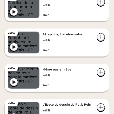
Yétili
7min
Vidéo
Séraphine, l'anniversaire
Yétili
7min
Vidéo
Même pas en rêve
Yétili
7min
Vidéo
L'École de dessin de Petit Pois
Yétili