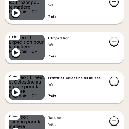
Yétili
7min
Vidéo
L'Expédition
Yétili
7min
Vidéo
Ernest et Célestine au musée
Yétili
7min
Vidéo
Tancho
Yétili