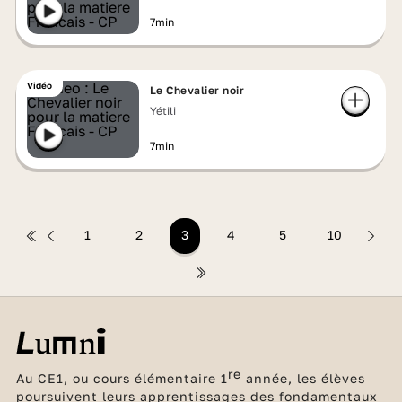
7min
Vidéo
Le Chevalier noir
Yétili
7min
1
2
3
4
5
10
re
Au CE1, ou cours élémentaire 1
année, les élèves
poursuivent leurs apprentissages des fondamentaux