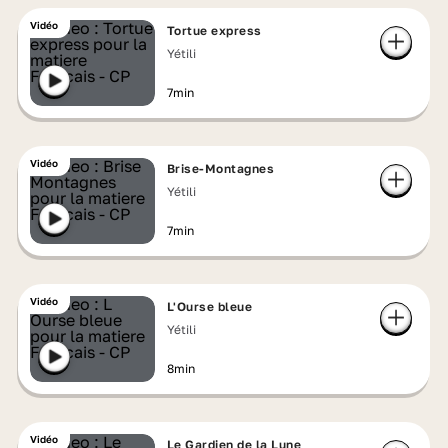
Vidéo
Tortue express
Yétili
7min
Vidéo
Brise-Montagnes
Yétili
7min
Vidéo
L'Ourse bleue
Yétili
8min
Vidéo
Le Gardien de la Lune