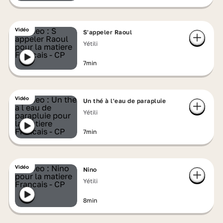
Vidéo
S'appeler Raoul
Yétili
7min
Vidéo
Un thé à l'eau de parapluie
Yétili
7min
Vidéo
Nino
Yétili
8min