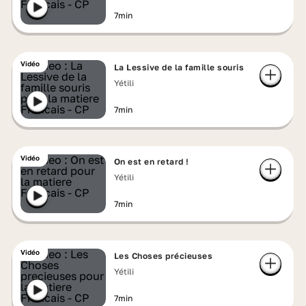
7min
Vidéo
La Lessive de la famille souris
Yétili
7min
Vidéo
On est en retard !
Yétili
7min
Vidéo
Les Choses précieuses
Yétili
7min