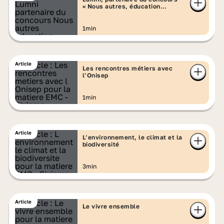
« Nous autres, éducation
contre le racisme »
1min
Article
Les rencontres métiers avec
l’Onisep
1min
Article
L’environnement, le climat et la
biodiversité
3min
Article
Le vivre ensemble