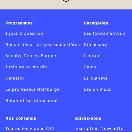
activité centrale pour développer la fluidité et
l’aisance. L’étude de la langue quotidienne est mise
au service de la compréhension et de la production
Programmes
Catégories
écrite de l’élève. En mathématiques, le calcul mental
continue à renforcer la maîtrise de la numération
1 jour, 1 question
Les fondamentaux
décimale, par l’entraînement et la mémorisation.
Raconte-moi les gestes barrières
Grammaire
Scooby-Doo en Europe
Lecture
1 minute au musée
Calcul
Célestin
La planète
Le professeur Gamberge
Les animaux
Ralph et les dinosaures
Nos contenus
Suivez-nous
Toutes les vidéos CE2
Inscription Newsletter