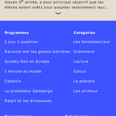
e
moyen 2
année, a pour principal objectif que les
élèves soient prêts pour assumer sereinement leur
future entrée au collège. Les bases en français et en
maths doivent être consolidées en poursuivant
l’étude de la langue par des enseignements soutenus
et réguliers ainsi que par la multiplication d’exercice
Programmes
Catégories
de calcul et de résolution de problèmes. Des
dispositifs d'accompagnement complètent les
1 jour, 1 question
Les fondamentaux
enseignements obligatoires à l'école élémentaire.
Raconte-moi les gestes barrières
Grammaire
Scooby-Doo en Europe
Lecture
1 minute au musée
Calcul
Célestin
La planète
Le professeur Gamberge
Les animaux
Ralph et les dinosaures