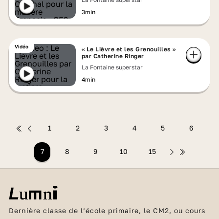
3min
Vidéo
« Le Lièvre et les Grenouilles »
par Catherine Ringer
La Fontaine superstar
4min
1
2
3
4
5
6
7
8
9
10
15
Dernière classe de l’école primaire, le CM2, ou cours