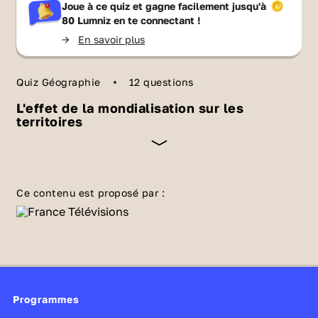
Joue à ce quiz et gagne facilement jusqu'à
80 Lumniz
en te connectant !
->
En savoir plus
Quiz Géographie
12 questions
L'effet de la mondialisation sur les
territoires
Depuis un demi-siècle, la
mondialisation
hiérarchise et recompose les territoires du
Ce contenu est proposé par :
monde à toutes les échelles. Révisez vos
connaissances au sujet des effets de la
mondialisation sur les territoires avec ce quiz !
Programmes