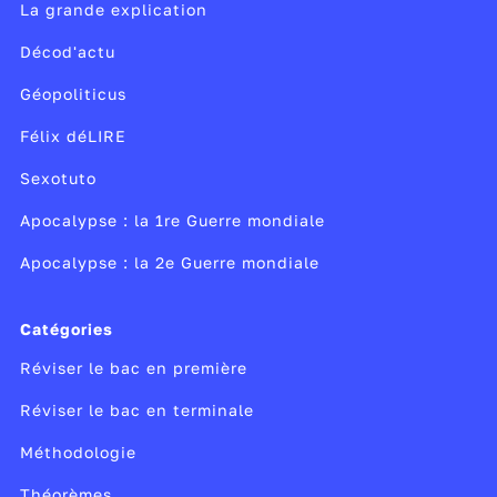
étudié et g une constante gravitationnelle.
La grande explication
Pour étudier les forces, il est fondamental de
Décod'actu
savoir manipuler les vecteurs et les opérations
qui en découlent comme le
produit scalaire
.
Géopoliticus
Félix déLIRE
Sexotuto
Apocalypse : la 1re Guerre mondiale
Apocalypse : la 2e Guerre mondiale
Catégories
Réviser le bac en première
Réviser le bac en terminale
Méthodologie
Théorèmes