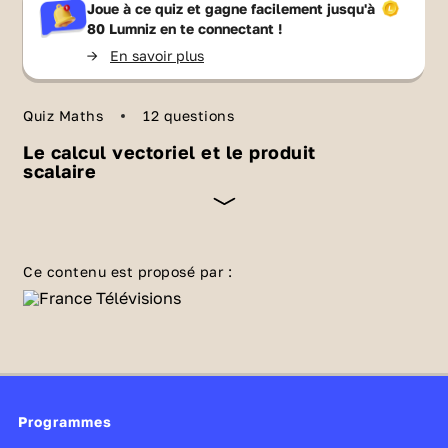
Joue à ce quiz et gagne facilement jusqu'à
80 Lumniz
en te connectant !
->
En savoir plus
Quiz Maths
12 questions
Le calcul vectoriel et le produit
scalaire
Le
calcul vectoriel
a une importance capitale
en physique car il permet de faire des
Ce contenu est proposé par :
opération sur des grandeurs liées à un espace,
comme par exemple les forces. Toutes les
forces dans l'espace sont décrites par des
vecteurs. Par exemple dans l'espace (x,y,z), le
poids est une force représentée par un vecteur
Programmes
de valeur (0,0,-mg) avec m la masse du corps