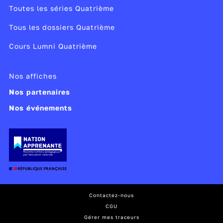
Toutes les séries Quatrième
Tous les dossiers Quatrième
Cours Lumni Quatrième
Nos affiches
Nos partenaires
Nos événements
Contactez-nous
CGU
Gérer mes traceurs