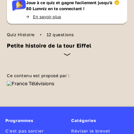
Joue à ce quiz et gagne facilement jusqu'à
80 Lumniz
en te connectant !
->
En savoir plus
Quiz Histoire
12 questions
Petite histoire de la tour Eiffel
A Paris, l'Exposition universelle de 1889 est
entièrement dévolue au fer. Son clou : la
Ce contenu est proposé par :
tour construite par Gustave Eiffel, vitrine du
savoir-faire français. Le chantier a duré deux
ans, deux mois et cinq jours. Avec ce quiz,
teste tes connaissances sur l'histoire de la
tour Eiffel
.
Programmes
Catégories
C'est pas sorcier
Réviser le brevet