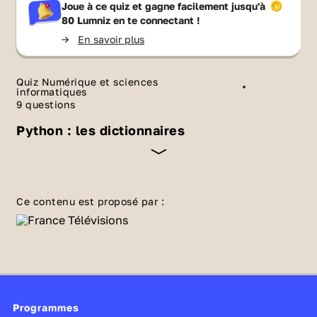
Joue à ce quiz et gagne facilement jusqu'à
80 Lumniz
en te connectant !
->
En savoir plus
Quiz Numérique et sciences
informatiques
9 questions
Python : les dictionnaires
Les
dictionnaires en Python
font partie des
données de type construit. Ce sont des
Ce contenu est proposé par :
données de la même famille que les listes ou
les
tuples
, mais qui ont, pour caractéristique,
une association entre une valeur qui sert
d'indice et une définition. Ce n'est donc pas la
position qui permet d'accéder à un élement,
Programmes
mais une entrée, un mot ou une valeur, comme