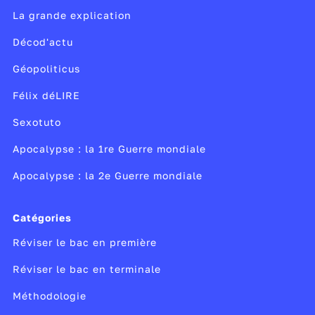
dans un véritable dictionnaire où l'on accède à
La grande explication
une définition, en recherchant un mot. C'est
Décod'actu
un type de variable qui offre de nombreuses
possibilités de calcul.
Géopoliticus
Félix déLIRE
Sexotuto
Apocalypse : la 1re Guerre mondiale
Apocalypse : la 2e Guerre mondiale
Catégories
Réviser le bac en première
Réviser le bac en terminale
Méthodologie