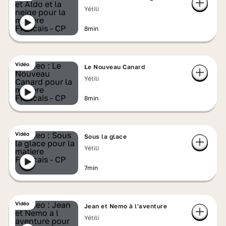
Yétili
8min
Vidéo
Le Nouveau Canard
Yétili
8min
Vidéo
Sous la glace
Yétili
7min
Vidéo
Jean et Nemo à l'aventure
Yétili