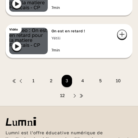
7min
Vidéo
On est en retard !
Yétili
7min
1
2
3
4
5
10
12
Lumni est l’offre éducative numérique de