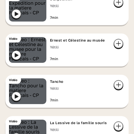
Yétili
7min
Vidéo
Ernest et Célestine au musée
Yétili
7min
Vidéo
Tancho
Yétili
7min
Vidéo
La Lessive de la famille souris
Yétili