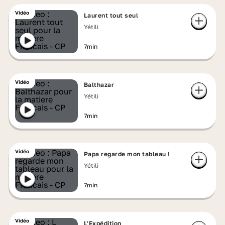
Vidéo
Laurent tout seul
Yétili
7min
Vidéo
Balthazar
Yétili
7min
Vidéo
Papa regarde mon tableau !
Yétili
7min
Vidéo
L'Expédition