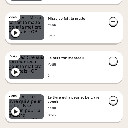
Vidéo
Mirza se fait la malle
Yétili
7min
Vidéo
Je suis ton manteau
Yétili
7min
Vidéo
Le livre qui a peur et Le Livre
coquin
Yétili
8min