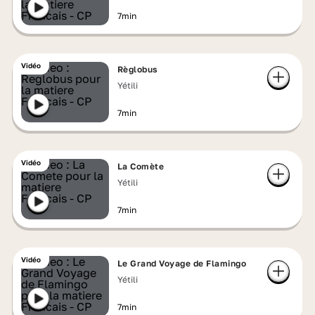
7min
Vidéo
Règlobus
Yétili
7min
Vidéo
La Comète
Yétili
7min
Vidéo
Le Grand Voyage de Flamingo
Yétili
7min