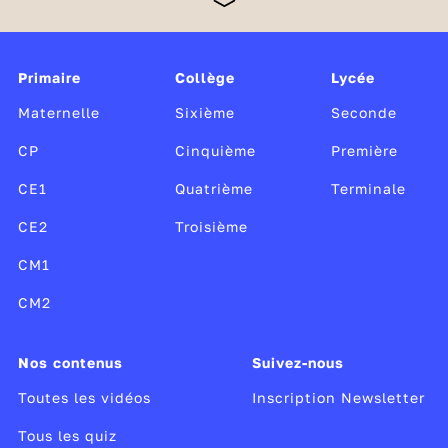
Monde, Radio France et TV5 Monde, cette offre
unique, gratuite et sans publicité est soutenue par le
ministère de l’Éducation nationale et de la Jeunesse,
Canopé, le CLEMI, ainsi que par le ministère de la
Primaire
Collège
Lycée
Culture.
Maternelle
Sixième
Seconde
CP
Cinquième
Première
CE1
Quatrième
Terminale
CE2
Troisième
CM1
CM2
Nos contenus
Suivez-nous
Toutes les vidéos
Inscription Newsletter
Tous les quiz