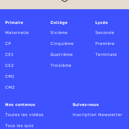
Monde, Radio France et TV5 Monde, cette offre
unique, gratuite et sans publicité est soutenue par le
ministère de l’Éducation nationale et de la Jeunesse,
Canopé, le CLEMI, ainsi que par le ministère de la
Primaire
Collège
Lycée
Culture.
Maternelle
Sixième
Seconde
CP
Cinquième
Première
CE1
Quatrième
Terminale
CE2
Troisième
CM1
CM2
Nos contenus
Suivez-nous
Toutes les vidéos
Inscription Newsletter
Tous les quiz