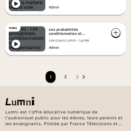
43min
Vidéo
Les probabilités
conditionnelles et
l'indépendance de deux
Les cours Lumni - Lycée
événements
44min
1
2
Lumni est l’offre éducative numérique de
l’audiovisuel public pour les élèves, leurs parents et
les enseignants. Pilotée par France Télévisions et
l’INA, en partenariat avec Arte, France Médias