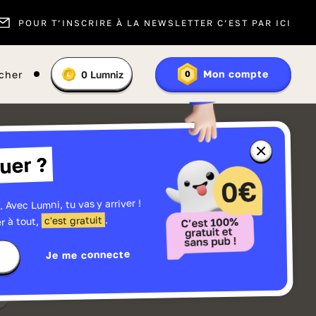
POUR T’INSCRIRE À LA NEWSLETTER C’EST PAR ICI
Vous
Mon compte
cher
0
Lumniz
0
En
avez
savoir
:
plus
sur
les
Lumniz
Fermer
uer ?
la
fenêtre
d'informatio
sur
les
. Avec Lumni, tu vas y arriver !
r
Lumniz
.
c'est gratuit
r à tout,
Je me connecte