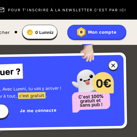
POUR T’INSCRIRE À LA NEWSLETTER C’EST PAR ICI
Vous
Mon compte
cher
0
Lumniz
0
En
avez
savoir
:
plus
sur
les
Lumniz
Fermer
uer ?
la
fenêtre
d'informatio
sur
les
. Avec Lumni, tu vas y arriver !
r
Lumniz
.
c'est gratuit
r à tout,
Je me connecte