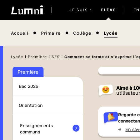
Site
JE SUIS :
ÉLÈVE
EN
actuel
Accueil
Primaire
Collège
Lycée
Il semblera
Lycée
Première
SES
Comment se forme et s’exprime l’op
Première
Contenu
Bac 2026
Aimé à
10
France 
utilisateu
Orientation
Regarde c
connectan
Enseignements
->
En sav
communs