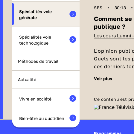
SES
30:13
Spécialités voie
Comment se f
générale
publique ?
Les cours Lumni 
Spécialités voie
technologique
L'opinion publi
Quels sont les 
Méthodes de travail
ces derniers fo
économiques et
Téléchargez le
voir plus
Actualité
Comment défi
L'opinion publi
Vivre en société
Ce contenu est pr
sein d’une popu
Avant 1789, 
Bien-être au quotidien
éclairée
Programmes