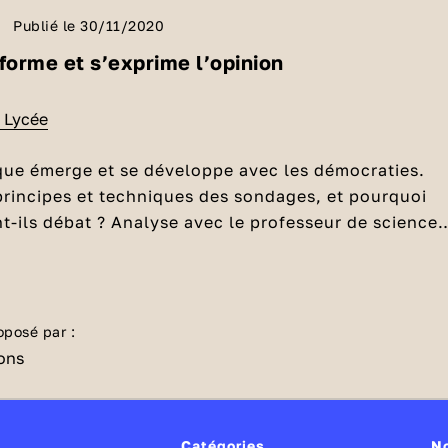
Publié le 30/11/2020
orme et s’exprime l’opinion
- Lycée
que émerge et se développe avec les démocraties.
principes et techniques des sondages, et pourquoi
nt-ils débat ? Analyse avec le professeur de sciences
 sociales Matthieu.
support de cours
en PDF.
nir l'opinion publique ?
que est l'ensemble d’idées, de jugements partagés a
oposé par :
lation, sur des thèmes divers et à un moment donné
l'opinion publique est celle d'une minorité
Catégories
N