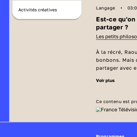
Langage
03:
Activités créatives
Est-ce qu'on 
partager ?
Les petits philos
À la récré, Raou
bonbons. Mais 
partager avec e
faut toujours p
voir plus
Pourquoi 
Partager des c
exemple 🍬) ave
Ce contenu est pr
qu'on aime bien
un bon moment a
Est-ce qu
partageant des 
mathématique. P
Il y a quand m
Programmes