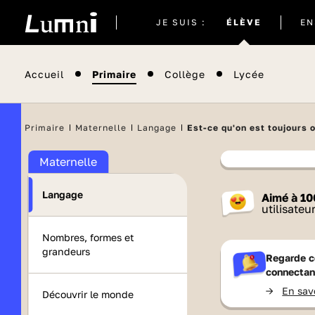
Site
JE SUIS :
ÉLÈVE
EN
actuel
Accueil
Primaire
Collège
Lycée
Primaire
Maternelle
Langage
Est-ce qu'on est toujours o
Maternelle
Contenu
Langage
Aimé à
10
France 
utilisateu
Nombres, formes et
grandeurs
Regarde c
connectan
->
En sav
Découvrir le monde