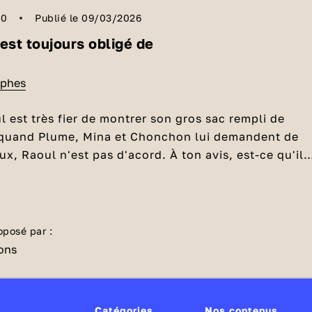
00
Publié le 09/03/2026
est toujours obligé de
ophes
l est très fier de montrer son gros sac rempli de
quand Plume, Mina et Chonchon lui demandent de
ux, Raoul n'est pas d'acord. À ton avis, est-ce qu'il
artager ?
on partage ?
hoses qu'on possède (comme des bonbons par
c ses amis, c'est une preuve de gentilesse. Ça mont
oposé par :
 les autres, qu'on veut les rendre heureux et passer
vec eux, en se régalant. Mais bien sûr, en
'on peut tout partager ?
bonbons avec ses amis, on en a moins pour soi, c'es
ourtant, parfois, on a bien assez pour partager san
ême des choses que tu ne peux pas partager, comme
Catégories
Nos contenus