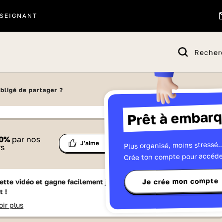
SEIGNANT
Recher
bligé de partager ?
Prêt à embarq
 proposé par
0
%
par nos
Ma
Plus organisé, moins stressé..
Partage
J'aime
Télévisions
rs
liste
Crée ton compte pour accéde
Je crée mon compte
ette vidéo et gagne facilement jusqu'à
15 Lumniz
en te
t !
oir plus