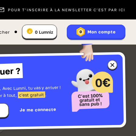
POUR T’INSCRIRE À LA NEWSLETTER C’EST PAR ICI
Vous
Mon compte
cher
0
Lumniz
0
En
avez
savoir
:
plus
sur
les
Lumniz
Fermer
uer ?
la
fenêtre
d'informatio
sur
les
. Avec Lumni, tu vas y arriver !
r
Lumniz
.
c'est gratuit
r à tout,
Je me connecte