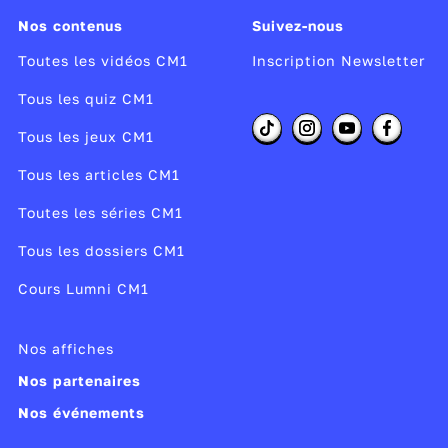
Des poteaux centraux soutenaient la
Nos contenus
Suivez-nous
structure. L’absence de cheminée obligeait à
Toutes les vidéos CM1
Inscription Newsletter
une ouverture ce qui avait pour avantage de
traiter le chaume et d’enfumer tous les
Tous les quiz CM1
insectes et la vermine qui auraient pu mettre
Tous les jeux CM1
en danger la structure.
Tous les articles CM1
Cette vidéo est extraite de l'épisode de
C'est
pas sorcier
sur
Au temps des Gaulois.
Toutes les séries CM1
Tous les dossiers CM1
Réalisateur :
Lorraine Subra-Moreau
Producteur :
FTV, MFP, FTD
Cours Lumni CM1
Année de copyright :
2011
Année de production :
2011
Nos affiches
Publié le 04/02/16
Nos partenaires
Modifié le 27/10/25
Nos événements