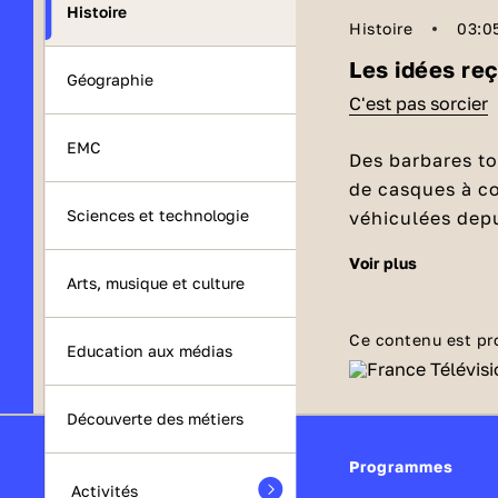
Histoire
Histoire
03:0
Les idées reç
Géographie
C'est pas sorcier
EMC
Des barbares to
de casques à co
Sciences et technologie
véhiculées depu
C'est pas sorcie
voir plus
Qui étaient 
Arts, musique et culture
Contrairement a
étaient un peup
Ce contenu est pr
Education aux médias
munis d'ailes o
romaine, tout c
D'où viennent l
l’uniforme des 
Bien sûr il y a 
Découverte des métiers
recouverts de c
historiens ains
Programmes
mais bel et bie
idées fausses. M
Activités