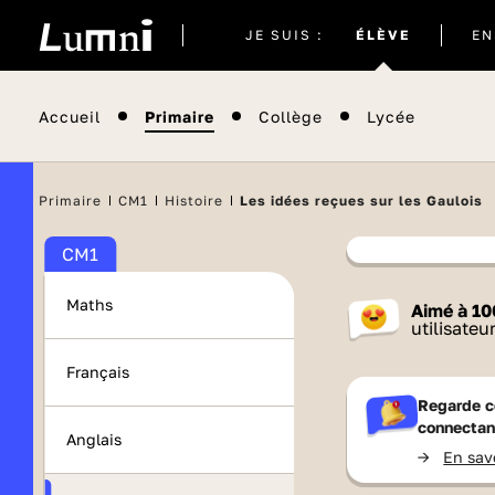
Site
JE SUIS :
ÉLÈVE
EN
actuel
Accueil
Primaire
Collège
Lycée
Primaire
CM1
Histoire
Les idées reçues sur les Gaulois
CM1
Contenu
Maths
Aimé à
10
France 
utilisateu
Français
Regarde c
connectan
Anglais
->
En sav