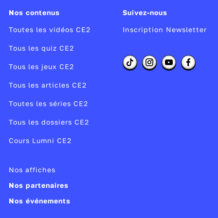
peux aussi t'amuser à comparer les besoins en
Nos contenus
Suivez-nous
eau de plusieurs animaux comme la vache, le
Toutes les vidéos CE2
Inscription Newsletter
cheval, l'éléphant, le mouton etc.
👉 Découvre aussi les vidéos de Maître Lucas
Tous les quiz CE2
sur
les unités de mesure de masse
et
les unités
Tous les jeux CE2
de longueur (cm, m, km)
.
Tous les articles CE2
Producteur :
LDS Education
Toutes les séries CE2
Année de production :
2024
Tous les dossiers CE2
Publié le 17/12/25
Cours Lumni CE2
Modifié le 17/12/25
Nos affiches
Nos partenaires
Nos événements