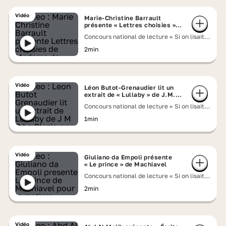
Vidéo
Marie-Christine Barrault
présente « Lettres choisies »
de Madame de Sévigné
Concours national de lecture « Si on lisait à
voix haute » 2026
2min
Vidéo
Léon Butot-Grenaudier lit un
extrait de « Lullaby » de J.M.G
Le Clézio
Concours national de lecture « Si on lisait à
voix haute » 2026
1min
Vidéo
Giuliano da Empoli présente
« Le prince » de Machiavel
Concours national de lecture « Si on lisait à
voix haute » 2026
2min
Vidéo