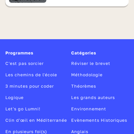
Programmes
Catégories
C'est pas sorcier
Réviser le brevet
Les chemins de l'école
Méthodologie
3 minutes pour coder
Théorèmes
Logique
Les grands auteurs
Let's go Lumni!
Environnement
Clin d'œil en Méditerranée
Evènements Historiques
En plusieurs foi(s)
Anglais