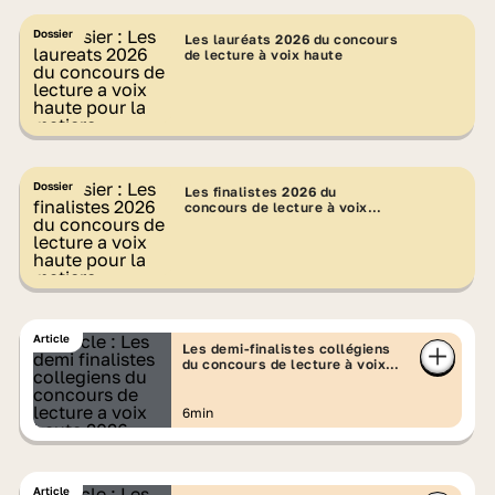
haute
Dossier
Les lauréats 2026 du concours
Pour la septième année consécutive,
de lecture à voix haute
France Télévisions reconduit son concours
de lecture à voix haute organisé par
François Busnel et
La Grande Librairie
, en
partenariat avec Lumni et le Ministère de
Dossier
Les finalistes 2026 du
l'Education nationale, de l'Enseignement
concours de lecture à voix
haute
supérieur et de la Recherche. Toutes les
classes de
collège
et de
lycée
sont invitées
à participer !
Lors de la précédente
Article
Les demi-finalistes collégiens
e
édition,
100 000
élèves
de la 6
à la
du concours de lecture à voix
haute 2026
terminale s'étaient inscrits, et près de
3 000
vidéos
d'ambassadeurs de chaque classe
6min
avaient été envoyées. Records à battre
cette année !
Article