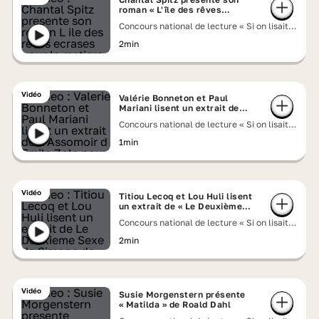
roman « L'île des rêves
écrasés »
Concours national de lecture « Si on lisait à
voix haute » 2026
2min
Vidéo
Valérie Bonneton et Paul
Mariani lisent un extrait de
« L'Assomoir » d'Émile Zola
Concours national de lecture « Si on lisait à
voix haute » 2026
1min
Vidéo
Titiou Lecoq et Lou Huli lisent
un extrait de « Le Deuxième
Sexe » de Simone de Beauvoir
Concours national de lecture « Si on lisait à
voix haute » 2026
2min
Vidéo
Susie Morgenstern présente
« Matilda » de Roald Dahl