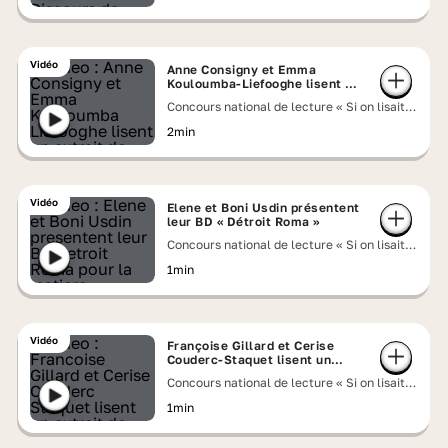
Vidéo
Anne Consigny et Emma
Kouloumba-Liefooghe lisent un
extrait de « Écrire » de
Concours national de lecture « Si on lisait à
Marguerite Duras
voix haute » 2026
2min
Vidéo
Elene et Boni Usdin présentent
leur BD « Détroit Roma »
Concours national de lecture « Si on lisait à
voix haute » 2026
1min
Vidéo
Françoise Gillard et Cerise
Couderc-Staquet lisent un
extrait de « Les Hauts de
Concours national de lecture « Si on lisait à
Hurlevent » d'Emily Brontë
voix haute » 2026
1min