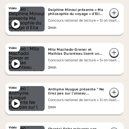
Vidéo
Delphine Minoui présente « Ma
philosophie du voyage » d'Ella
Maillart
Concours national de lecture « Si on lisait à
voix haute » 2026
2min
Vidéo
Milo Machado-Graner et
Mathias Duranteau lisent un
extrait de « Le petit chose »
Concours national de lecture « Si on lisait à
d'Alphonse Daudet
voix haute » 2026
2min
Vidéo
Anthyme Huygue présente " Ne
tirez pas sur l'oiseau
moqueur " de Harper Lee
Concours national de lecture « Si on lisait à
voix haute » 2026
1min
Vidéo
Chantal Spitz présente son