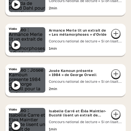
Concours national de lecture « Si on lisait à
voix haute » 2026
2min
Vidéo
Armance Merle lit un extrait de
« Les métamorphoses » d'Ovide
Concours national de lecture « Si on lisait à
voix haute » 2026
1min
Vidéo
Josée Kamoun présente
« 1984 » de George Orwell
Concours national de lecture « Si on lisait à
voix haute » 2026
2min
Vidéo
Isabelle Carré et Éléa Maintler-
Ducoté lisent un extrait de
« Discours de réception à
Concours national de lecture « Si on lisait à
l'Académie française » de
voix haute » 2026
Victor Hugo
1min