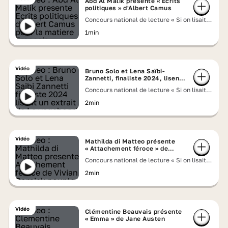
Abd Al Malik présente « Écrits
politiques » d'Albert Camus
Concours national de lecture « Si on lisait à
voix haute » 2026
1min
Vidéo
Bruno Solo et Lena Saïbi-
Zannetti, finaliste 2024, lisent
un extrait de « Le vagabond des
Concours national de lecture « Si on lisait à
étoiles » de Jack London
voix haute » 2026
2min
Vidéo
Mathilda di Matteo présente
« Attachement féroce » de
Vivian Gornick
Concours national de lecture « Si on lisait à
voix haute » 2026
2min
Vidéo
Clémentine Beauvais présente
« Emma » de Jane Austen