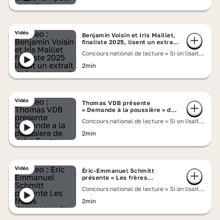
Vidéo
Benjamin Voisin et Iris Maillet,
finaliste 2025, lisent un extrait
de « L'étranger» d'Albert Camus
Concours national de lecture « Si on lisait à
voix haute » 2026
2min
Vidéo
Thomas VDB présente
« Demande à la poussière » de
John Fante
Concours national de lecture « Si on lisait à
voix haute » 2026
2min
Vidéo
Éric-Emmanuel Schmitt
présente « Les frères
Karamazov » de Fiodor
Concours national de lecture « Si on lisait à
Dostoïevski
voix haute » 2026
2min