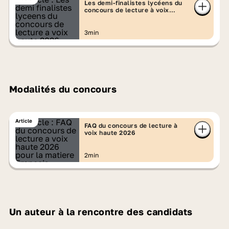
Les demi-finalistes lycéens du
concours de lecture à voix
Conseils et tutos de lecture à voix haute
haute 2026
ajoutés toute l'année
3min
Pour vous aider, collégiens et lycéens, à
améliorer votre lecture à voix haute, mais
aussi à redécouvrir le plaisir de lire, Lumni
publie de nouvelles vidéos chaque
Modalités du concours
semaine. À découvrir : des conseils et
astuces de comédiens
, des
visites
d'auteurs
dans les classes, des lectures
Article
FAQ du concours de lecture à
voix haute 2026
d'anciens candidats, etc.
2min
Un auteur à la rencontre des candidats