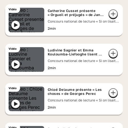
Vidéo
Catherine Cusset présente
« Orgueil et préjugés » de Jane
Austen
Concours national de lecture « Si on lisait à
voix haute » 2026
2min
Vidéo
Ludivine Sagnier et Emma
Kouloumba-Liefooghe lisent un
extrait de « Sur cette terre » de
Concours national de lecture « Si on lisait à
Mahmoud Darwich
voix haute » 2026
2min
Vidéo
Chloé Delaume présente « Les
choses » de Georges Perec
Concours national de lecture « Si on lisait à
voix haute » 2026
2min
Vidéo