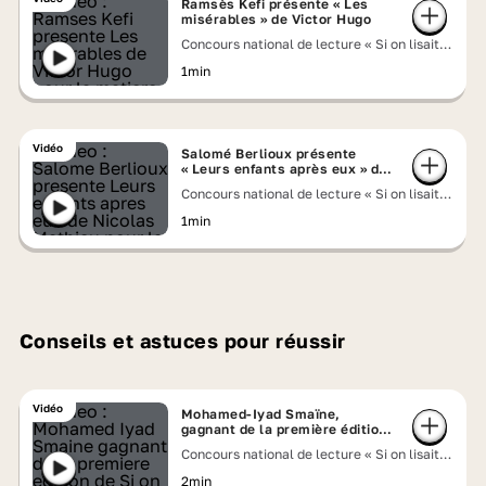
Ramsès Kefi présente « Les
misérables » de Victor Hugo
Concours national de lecture « Si on lisait à
voix haute » 2026
1min
Vidéo
Salomé Berlioux présente
« Leurs enfants après eux » de
Nicolas Mathieu
Concours national de lecture « Si on lisait à
voix haute » 2026
1min
Conseils et astuces pour réussir
Vidéo
Mohamed-Iyad Smaïne,
gagnant de la première édition
de Si on lisait à voix haute
Concours national de lecture « Si on lisait à
voix haute » 2026
2min