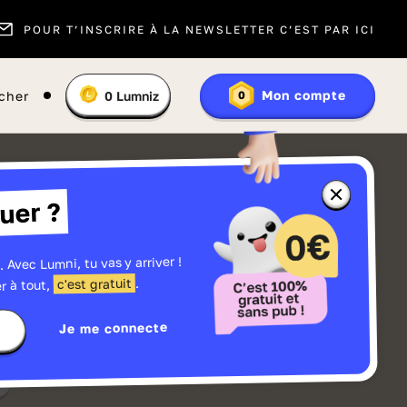
POUR T’INSCRIRE À LA NEWSLETTER C’EST PAR ICI
Vous
Mon compte
cher
0
Lumniz
0
En
avez
savoir
:
plus
sur
les
Lumniz
Fermer
uer ?
la
fenêtre
d'informatio
sur
les
. Avec Lumni, tu vas y arriver !
r
Lumniz
.
c'est gratuit
r à tout,
Je me connecte