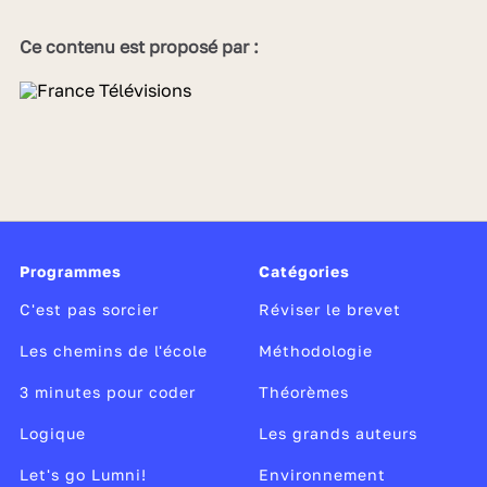
Ce contenu est proposé par :
Programmes
Catégories
C'est pas sorcier
Réviser le brevet
Les chemins de l'école
Méthodologie
3 minutes pour coder
Théorèmes
Logique
Les grands auteurs
Let's go Lumni!
Environnement