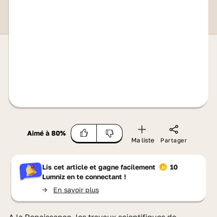
Aimé à
80
%
Ma liste
Partager
Lis cet article et gagne facilement
10
Lumniz
en te connectant !
->
En savoir plus