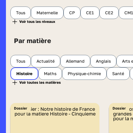
Tous
Maternelle
CP
CE1
CE2
CM1
Par matière
Tous
Actualité
Allemand
Anglais
Arts 
Histoire
Maths
Physique-chimie
Santé
Dossier
Dossier