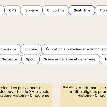
CM2
Sixième
Cinquième
Quatrième
Troi
et musique
Culture
Éducation aux médias et à l'informati
Sexualité
Sport
Sciences de la vie et de la Terre
T
Dossier