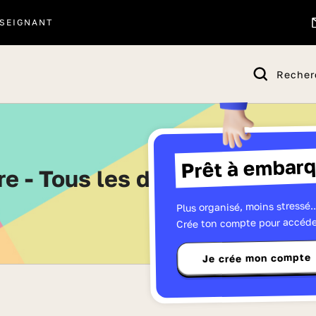
SEIGNANT
Recher
Prêt à embarq
oire - Tous les dossiers de Qu
Plus organisé, moins stressé..
Crée ton compte pour accéde
Je crée mon compte