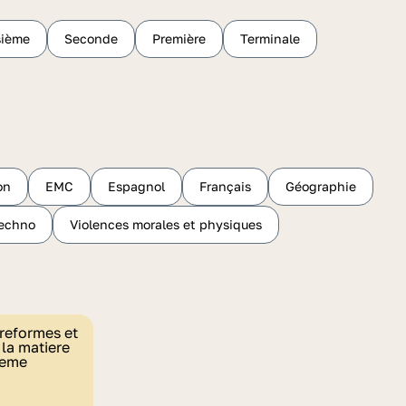
sième
Seconde
Première
Terminale
on
EMC
Espagnol
Français
Géographie
echno
Violences morales et physiques