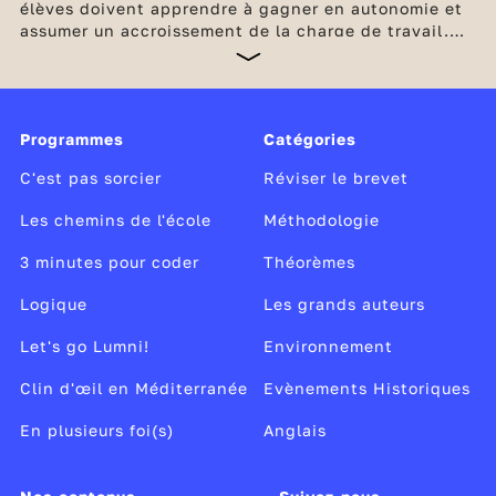
élèves doivent apprendre à gagner en autonomie et
assumer un accroissement de la charge de travail.
Les enseignements deviennent plus denses et plus
abstraits. Quatre heures par semaine sont également
dédiées aux enseignements complémentaires : EPI
(enseignements pratiques interdisciplinaires) et AP
Programmes
Catégories
(accompagnement personnalisé). Chaque élève
prépare progressivement,
C'est pas sorcier
Réviser le brevet
Les chemins de l'école
Méthodologie
3 minutes pour coder
Théorèmes
Logique
Les grands auteurs
Let's go Lumni!
Environnement
Clin d'œil en Méditerranée
Evènements Historiques
En plusieurs foi(s)
Anglais