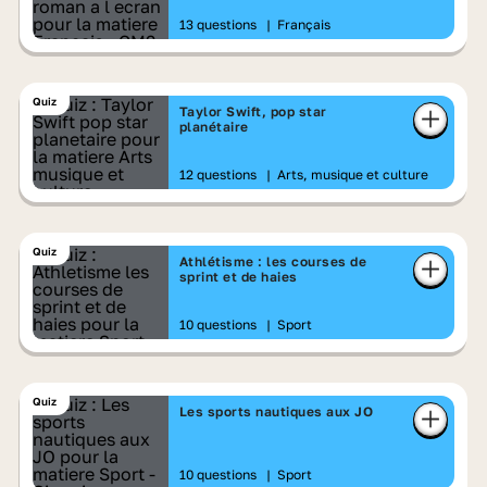
13 questions
|
Français
Quiz
Taylor Swift, pop star
planétaire
12 questions
|
Arts, musique et culture
Quiz
Athlétisme : les courses de
sprint et de haies
10 questions
|
Sport
Quiz
Les sports nautiques aux JO
10 questions
|
Sport