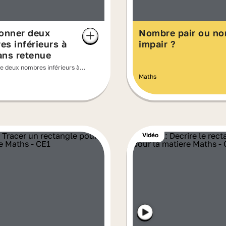
ionner deux
Nombre pair ou n
s inférieurs à
impair ?
ans retenue
de deux nombres inférieurs à
Maths
Vidéo