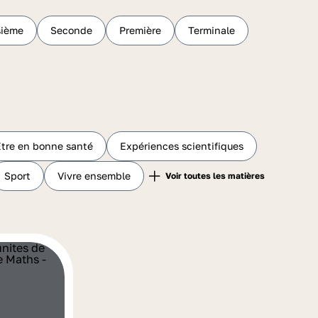
sième
Seconde
Première
Terminale
Être en bonne santé
Expériences scientifiques
Sport
Vivre ensemble