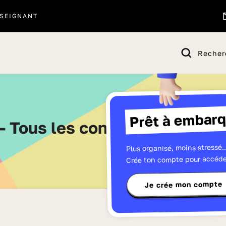
SEIGNANT
Recher
Prêt à embarq
 - Tous les contenus de CE2 -
Plus organisé, moins stressé..
Crée ton compte pour accéde
Je crée mon compte