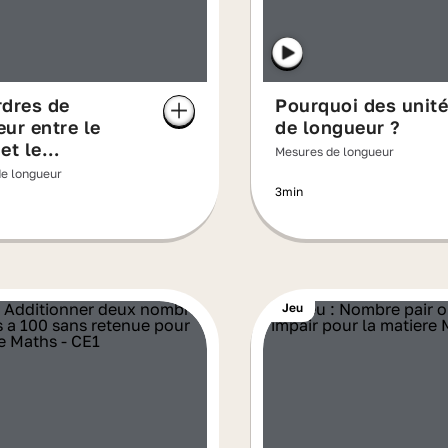
rdres de
Pourquoi des unit
ur entre le
de longueur ?
et le
Mesures de longueur
mètre
e longueur
3min
Jeu