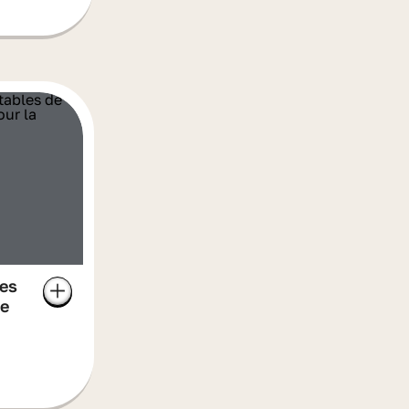
les
de