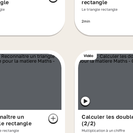
ngle
rectangle
gle
Le triangle rectangle
2min
Vidéo
naître un
Calculer les doubl
le rectangle
(2/2)
le rectangle
Multiplication à un chiffre