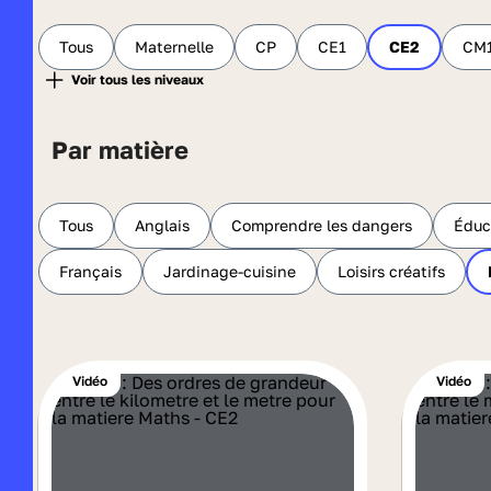
Tous
Maternelle
CP
CE1
CE2
CM
Par matière
Tous
Anglais
Comprendre les dangers
Éduc
Français
Jardinage-cuisine
Loisirs créatifs
Vidéo
Vidéo