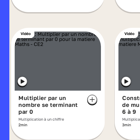
Vidéo
Vidéo
Multiplier par un
Constr
nombre se terminant
de mul
par 0
6 à 9
Multiplication à un chiffre
Multiplica
2min
3min