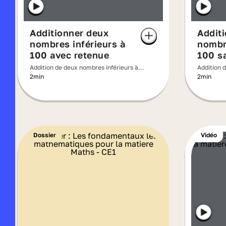
Additionner deux
Addit
nombres inférieurs à
nombre
100 avec retenue
100 s
Addition de deux nombres inférieurs à
Addition 
100
100
2min
2min
Dossier
Vidéo