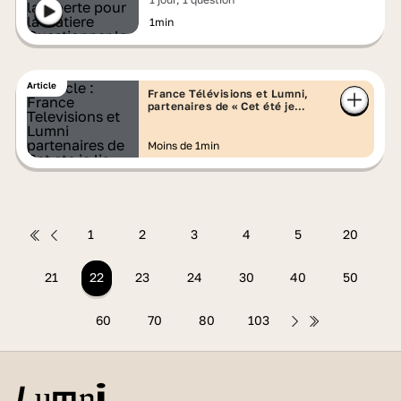
1min
Article
France Télévisions et Lumni,
partenaires de « Cet été je
lis » !
Moins de 1min
1
2
3
4
5
20
21
22
23
24
30
40
50
60
70
80
103