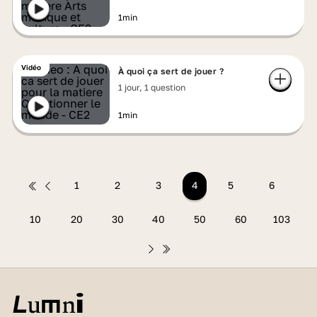
1min
Vidéo
À quoi ça sert de jouer ?
1 jour, 1 question
1min
1
2
3
4
5
6
10
20
30
40
50
60
103