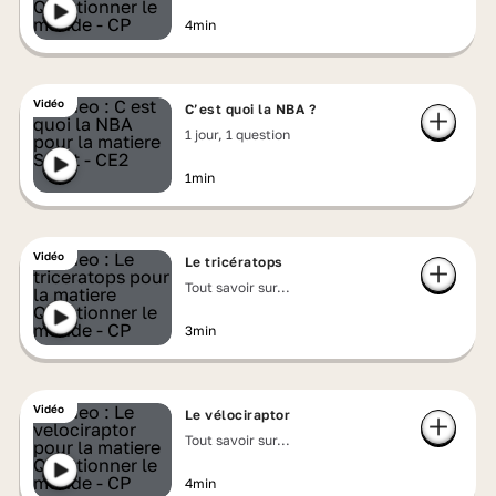
4min
Vidéo
C’est quoi la NBA ?
1 jour, 1 question
1min
Vidéo
Le tricératops
Tout savoir sur...
3min
Vidéo
Le vélociraptor
Tout savoir sur...
4min