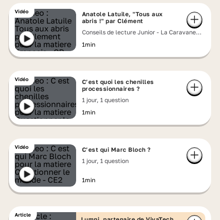
Vidéo
Anatole Latuile, "Tous aux
abris !" par Clément
Conseils de lecture Junior - La Caravane
Lumni
1min
Vidéo
C’est quoi les chenilles
processionnaires ?
1 jour, 1 question
1min
Vidéo
C’est qui Marc Bloch ?
1 jour, 1 question
1min
Article
Lumni, partenaire de VivaTech